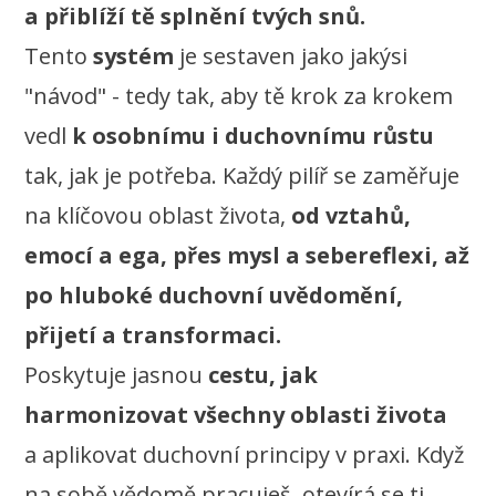
a přiblíží tě splnění tvých snů.
Tento
systém
je sestaven jako jakýsi
"návod" - tedy tak, aby tě krok za krokem
vedl
k osobnímu i duchovnímu růstu
tak, jak je potřeba. Každý pilíř se zaměřuje
na klíčovou oblast života,
od vztahů,
emocí a ega, přes mysl a sebereflexi, až
po hluboké duchovní uvědomění,
přijetí a transformaci.
Poskytuje jasnou
cestu, jak
harmonizovat všechny oblasti života
a aplikovat duchovní principy v praxi. Když
na sobě vědomě pracuješ, otevírá se ti