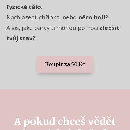
fyzické tělo.
Nachlazení, chřipka, nebo
něco bolí?
A víš, jaké barvy ti mohou pomoci
zlepšit
tvůj stav?
Koupit za 50 Kč
A pokud chceš vědět