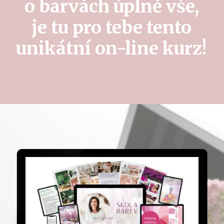
o barvách úplně vše,
je tu pro tebe tento
unikátní on-line kurz!