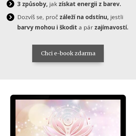
3 způsoby,
jak
získat energii z barev.
Dozvíš se, proč
záleží na odstínu,
jestli
barvy mohou i škodit
a pár
zajímavostí.
Chci e-book zdarma