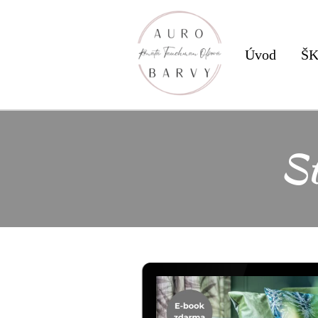
Úvod
Š
St