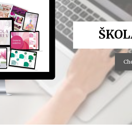
ŠKOL
Chc