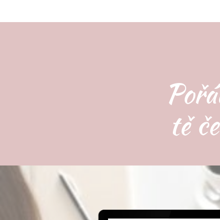
Pořá
tě č