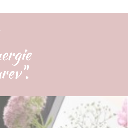
ergie
rev".