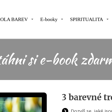
KOLA BAREV
E-booky
SPIRITUALITA
áhni si e-book zdar
3 barevné t
Dozvíš se, jaké js