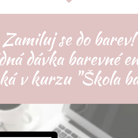
Zamiluj se do barev!
dná dávka barevné en
eká v kurzu "Škola ba