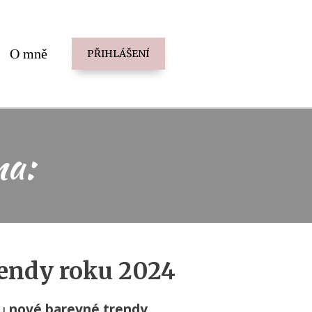
O mně
PŘIHLÁŠENÍ
ma:
rendy roku 2024
ou
nové barevné trendy