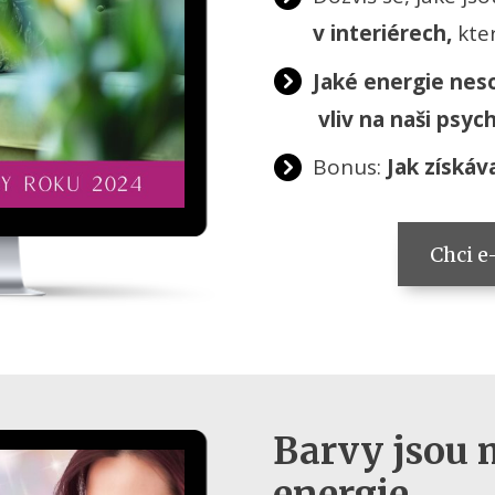
v interiérech,
kter
Jaké
energie nes
vliv na naši psyc
Bonus:
Jak získáv
Chci 
Barvy jsou 
energie