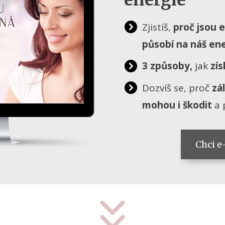
Zjistíš,
proč jsou e
působí na náš en
3 způsoby,
jak
zís
Dozvíš se, proč
zá
mohou i škodit
a 
Chci 