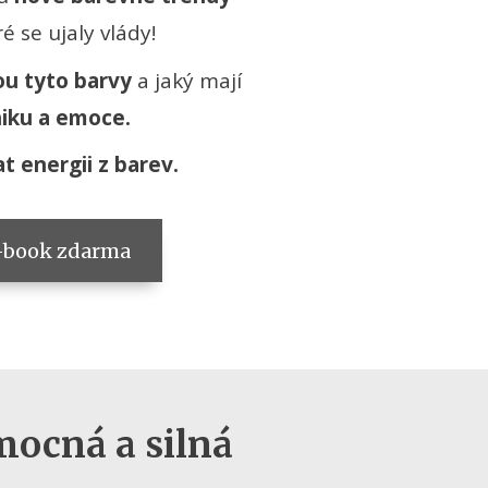
é se ujaly vlády!
ou tyto barvy
a jaký mají
hiku a emoce.
at energii z barev.
e-book zdarma
mocná a silná