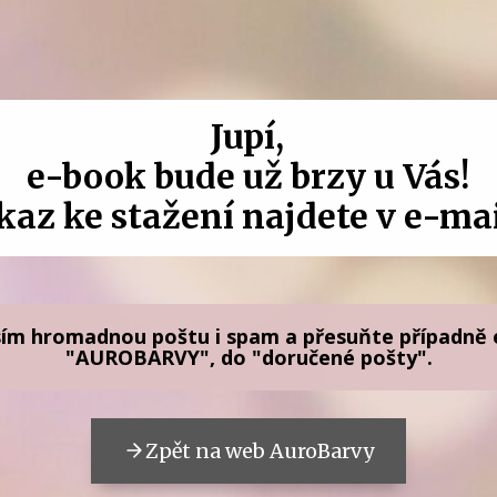
Jupí,
e-book bude už brzy u Vás!
kaz ke stažení najdete v e-mai
sím
hromadnou poštu i spam a přesuňte případně e
"AUROBARVY", do "doručené pošty".
Zpět na web AuroBarvy