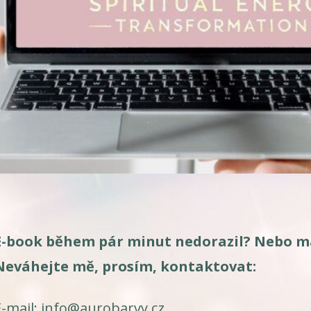
E-book během pár minut nedorazil? Nebo m
Neváhejte mě, prosím, kontaktovat:
E-mail: info@aurobarvy.cz