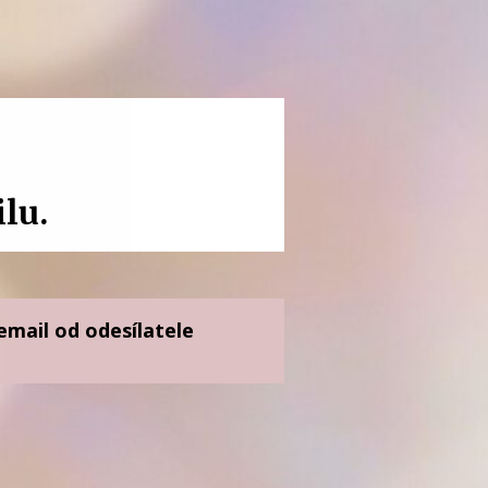
lu.
mail od odesílatele