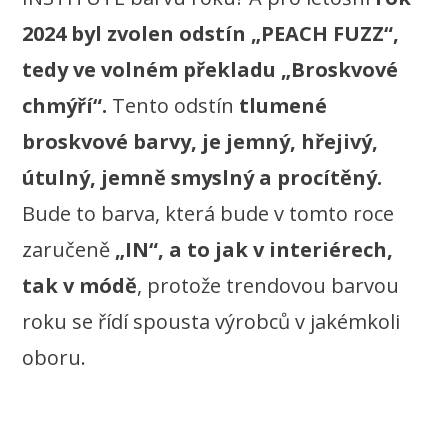
2024 byl zvolen odstín „PEACH FUZZ“,
tedy ve volném překladu „Broskvové
chmýří“.
Tento odstín
tlumené
broskvové barvy, je jemný, hřejivý,
útulný, jemně smyslný a procítěný.
Bude to barva, která bude v tomto roce
zaručeně
„IN“, a to jak v interiérech,
tak v módě
, protože trendovou barvou
roku se řídí spousta výrobců v jakémkoli
oboru.