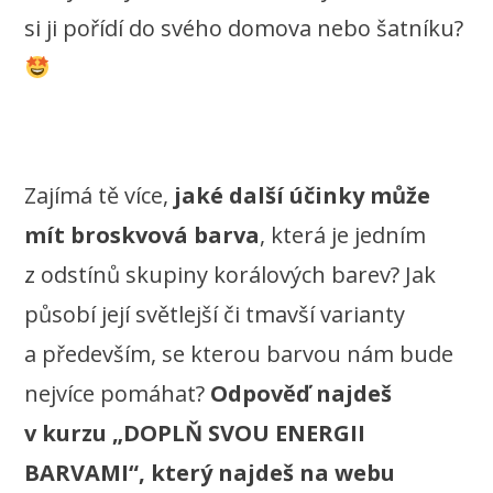
si ji pořídí do svého domova nebo šatníku?
Zajímá tě více,
jaké další účinky může
mít broskvová barva
, která je jedním
z odstínů skupiny korálových barev? Jak
působí její světlejší či tmavší varianty
a především, se kterou barvou nám bude
nejvíce pomáhat?
Odpověď najdeš
v kurzu „DOPLŇ SVOU ENERGII
BARVAMI“, který najdeš na webu